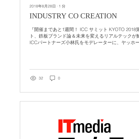
2018年8月28日
∙
1
分
INDUSTRY CO CREATION
『開催まであと1週間！ ICC サミット KYOTO 201
ト、鉄板ブランド論＆未来を変えるリアルテックが鮮
ICCパートナーズ小林氏をモデレーターに、ヤッホ
氏と、クラシコム青木氏と弊社代表・山口がパネル
さ...
32
0