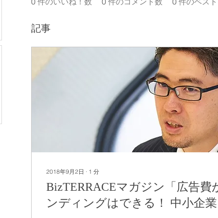
0
件のいいね！数
0
件のコメント数
0
件のベスト
記事
2018年9月2日
∙
1
分
BizTERRACEマガジン「広告
ンディングはできる！ 中小企