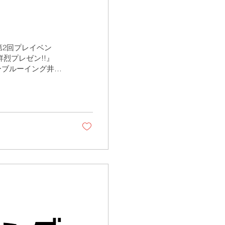
8第2回プレイベン
烈プレゼン!!』
ーブルーイング井手
ディスカッション