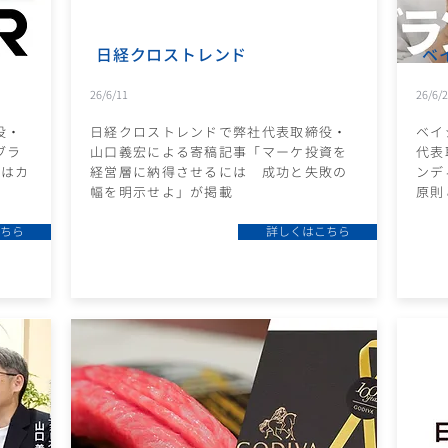
日経クロストレンド
ベ
26/6/11
26/6/
役・
日経クロストレンドで弊社代表取締役・
ベイ
ブラ
山口義宏による寄稿記事「マーケ投資を
代表
割はカ
経営層に納得させるには 成功と失敗の
ンデ
開
幅を明示せよ」が掲載
原則
ちら
詳しくはこちら