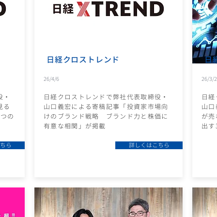
日経クロストレンド
日
26/4/6
26/3/
役・
日経クロストレンドで弊社代表取締役・
日経
見る
山口義宏による寄稿記事「投資家市場向
山口
3つの
けのブランド戦略 ブランド力と株価に
が売
有意な相関」が掲載
出す
ちら
詳しくはこちら