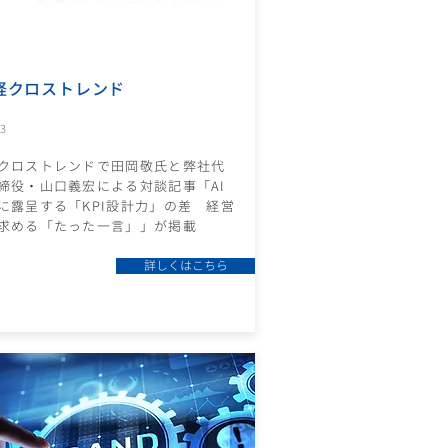
経クロストレンド
13
クロストレンドで田岡敬氏と弊社代
締役・山口義宏による対談記事「AI
に露呈する「KPI設計力」の差 経営
求める「たった一言」」が掲載
詳しくはこちら