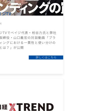
イジTV
24
ジTVでベイジ代表・枌谷力氏と弊社
取締役・山口義宏の対談動画「ブラ
ィングにおける一貫性と使い分けの
とは？」が公開
詳しくはこちら