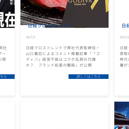
日経クロストレンド
日
26/7/3
26/5/
弊社
日経クロストレンドで弊社代表取締役・
日経
ブー
山口義宏によるコメント掲載記事「『ゴ
表取
の現
ディバ』経営不振はコラボ乱発の代償
時代
か？ ブランド拡張の難路」が公開
層が
ちら
詳しくはこちら