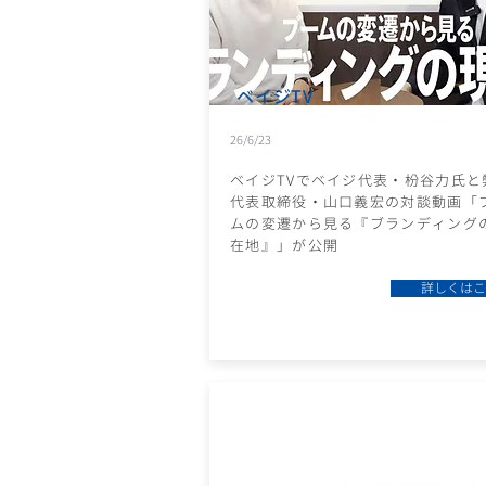
ベイジTV
26/6/23
ベイジTVでベイジ代表・枌谷力氏と
代表取締役・山口義宏の対談動画「
ムの変遷から見る『ブランディング
在地』」が公開
詳しくはこ