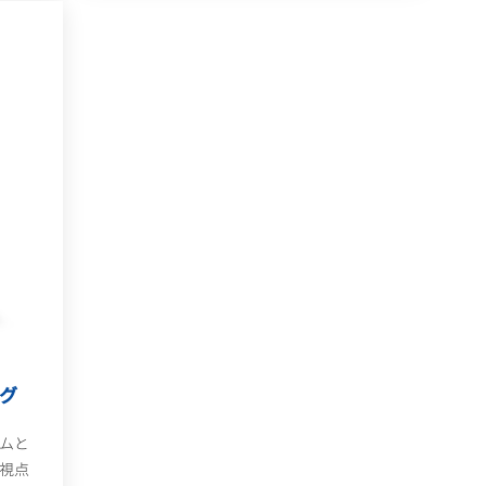
グ
ムと
視点