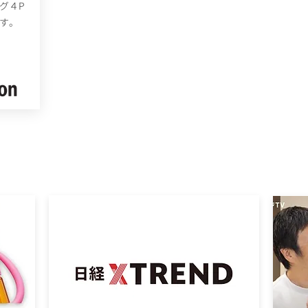
グ４P
す。