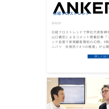
日経クロストレンド
26/6/29
日経クロストレンドで弊社代表取締
山口義宏によるコメント掲載記事「
ンド拡張で新規顧客開拓の幻想、9
ニバリ 失敗防ぐ4つの極意」が公
詳しくはこ