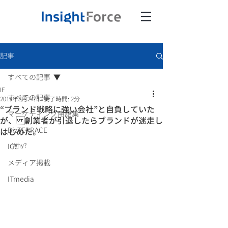
記事
すべての記事
IF
すべての記事
2019年8月27日
読了時間: 2分
“ブランド戦略に強い会社”と自負していた
マーケティング用語集
が、 創業者が引退したらブランドが迷走し
BizTERRACE
はじめた。
  Why? 
ICC
メディア掲載
ITmedia