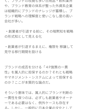
く、ブランドの改廃も多い日用品・飲料業界
や、ブランド教育の体系が整った外資系企業
は組織的にブランドのナレッジが蓄積し、ブ
ランド戦略への理解度と使いこなし度の高い
会社が多い。
 ・創業者が引退する前に、その暗黙知を戦略
の形式知として見える化
・創業者が引退するまえに、権限を 移譲して
見守る移行期間を設ける 
ブランドの成否を分ける「４P施策の一貫
性」を属人的に担保するのか？それとも戦略
やマネジメント・システムによって担保する
のか？ここが本質的な論点だ。
そういう意味では、属人的にブランド判断の
一貫性を保つのは、必ずしも創業者やオーナ
ーである必要はなく、例外ケースも存在す
る。しかし、一般的に日本企業の文化として